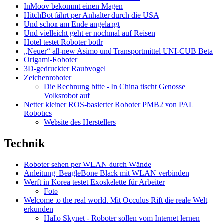
InMoov bekommt einen Magen
HitchBot fährt per Anhalter durch die USA
Und schon am Ende angelangt
Und vielleicht geht er nochmal auf Reisen
Hotel testet Roboter botlr
„Neuer“ all-new Asimo und Transportmittel UNI-CUB Beta
Origami-Roboter
3D-gedruckter Raubvogel
Zeichenroboter
Die Rechnung bitte - In China tischt Genosse
Volksrobot auf
Netter kleiner ROS-basierter Roboter PMB2 von PAL
Robotics
Website des Herstellers
Technik
Roboter sehen per WLAN durch Wände
Anleitung: BeagleBone Black mit WLAN verbinden
Werft in Korea testet Exoskelette für Arbeiter
Foto
Welcome to the real world. Mit Occulus Rift die reale Welt
erkunden
Hallo Skynet - Roboter sollen vom Internet lernen