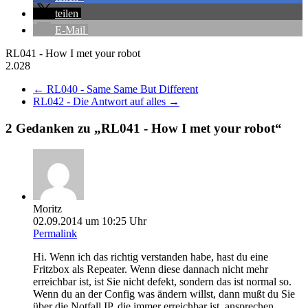
teilen
E-Mail
RL041 - How I met your robot
2.028
←
RL040 - Same Same But Different
RL042 - Die Antwort auf alles
→
2 Gedanken zu „
RL041 - How I met your robot
“
Moritz
02.09.2014 um 10:25 Uhr
Permalink
Hi. Wenn ich das richtig verstanden habe, hast du eine
Fritzbox als Repeater. Wenn diese dannach nicht mehr
erreichbar ist, ist Sie nicht defekt, sondern das ist normal so.
Wenn du an der Config was ändern willst, dann mußt du Sie
über die Notfall IP, die immer erreichbar ist, ansprechen.