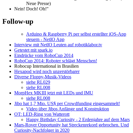
Neue Presse)
Nein! Doch! Oh!"
Follow-up
Arduino & Raspberry Pi per selbst erstellter iOS-App
steuern - NetIO App
Interview mit NetIO Leuten auf robotiklabor.tv
Getestet mit spark.io
Eindrücke vom RoboCup 2014
RoboCup 2014: Roboter schlägt Menschen!
Robocup International in Brasilien
Hexapod wird noch unzerstörbarer
Diverse Floppy-Musik-Videos
siehe RL029
siehe RL008
MorpHex MKIII jetzt mit LEDs und IMU
siehe RL008
Jibo hat 1,7 Mio. US$ per Crowdfunding eingesammelt!
Video über Jibos Anfänge und Konstruktion
OT: LED-Ring von Watterott
Happy Birthday Curiosity - 2 Erdenjahre auf dem Mars
Mars-Rover Opportunity hat Streckenrekord gebrochen. Und
Curiosity-Nachfolger in 2020