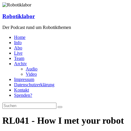
Zum
Inhalt
springen
Robotiklabor
Der Podcast rund um Robotikthemen
Home
Info
Abo
Live
Team
Archiv
Audio
Video
Impressum
Datenschutzerklärung
Kontakt
Spenden?
RL041 - How I met your robot