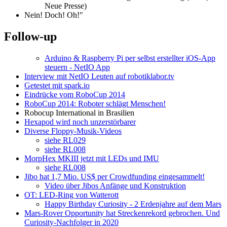
Neue Presse)
Nein! Doch! Oh!"
Follow-up
Arduino & Raspberry Pi per selbst erstellter iOS-App
steuern - NetIO App
Interview mit NetIO Leuten auf robotiklabor.tv
Getestet mit spark.io
Eindrücke vom RoboCup 2014
RoboCup 2014: Roboter schlägt Menschen!
Robocup International in Brasilien
Hexapod wird noch unzerstörbarer
Diverse Floppy-Musik-Videos
siehe RL029
siehe RL008
MorpHex MKIII jetzt mit LEDs und IMU
siehe RL008
Jibo hat 1,7 Mio. US$ per Crowdfunding eingesammelt!
Video über Jibos Anfänge und Konstruktion
OT: LED-Ring von Watterott
Happy Birthday Curiosity - 2 Erdenjahre auf dem Mars
Mars-Rover Opportunity hat Streckenrekord gebrochen. Und
Curiosity-Nachfolger in 2020