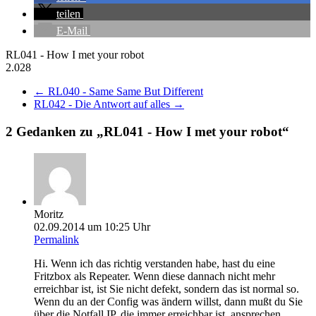
teilen
E-Mail
RL041 - How I met your robot
2.028
←
RL040 - Same Same But Different
RL042 - Die Antwort auf alles
→
2 Gedanken zu „
RL041 - How I met your robot
“
Moritz
02.09.2014 um 10:25 Uhr
Permalink
Hi. Wenn ich das richtig verstanden habe, hast du eine
Fritzbox als Repeater. Wenn diese dannach nicht mehr
erreichbar ist, ist Sie nicht defekt, sondern das ist normal so.
Wenn du an der Config was ändern willst, dann mußt du Sie
über die Notfall IP, die immer erreichbar ist, ansprechen.