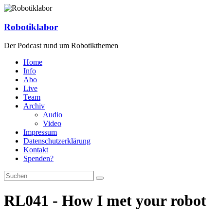
Zum
Inhalt
springen
Robotiklabor
Der Podcast rund um Robotikthemen
Home
Info
Abo
Live
Team
Archiv
Audio
Video
Impressum
Datenschutzerklärung
Kontakt
Spenden?
RL041 - How I met your robot