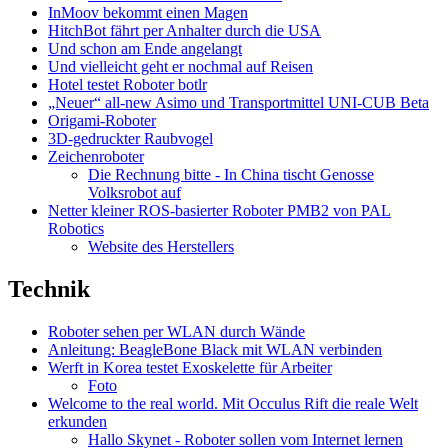
InMoov bekommt einen Magen
HitchBot fährt per Anhalter durch die USA
Und schon am Ende angelangt
Und vielleicht geht er nochmal auf Reisen
Hotel testet Roboter botlr
„Neuer“ all-new Asimo und Transportmittel UNI-CUB Beta
Origami-Roboter
3D-gedruckter Raubvogel
Zeichenroboter
Die Rechnung bitte - In China tischt Genosse
Volksrobot auf
Netter kleiner ROS-basierter Roboter PMB2 von PAL
Robotics
Website des Herstellers
Technik
Roboter sehen per WLAN durch Wände
Anleitung: BeagleBone Black mit WLAN verbinden
Werft in Korea testet Exoskelette für Arbeiter
Foto
Welcome to the real world. Mit Occulus Rift die reale Welt
erkunden
Hallo Skynet - Roboter sollen vom Internet lernen