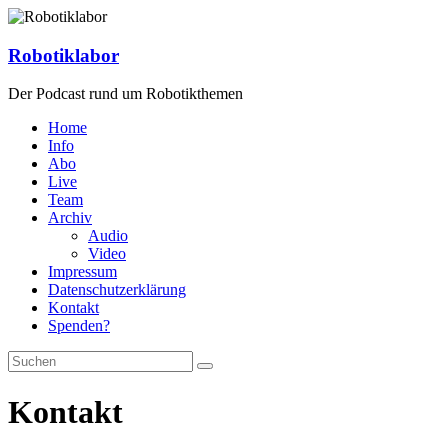
Zum
Inhalt
springen
Robotiklabor
Der Podcast rund um Robotikthemen
Home
Info
Abo
Live
Team
Archiv
Audio
Video
Impressum
Datenschutzerklärung
Kontakt
Spenden?
Kontakt