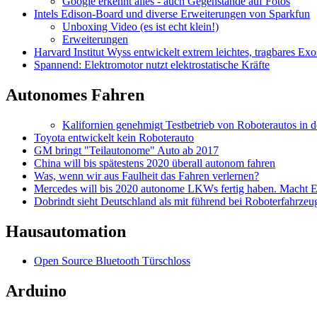
Google erkennt alles - auch Gegenstände auf Fotos
Intels Edison-Board und diverse Erweiterungen von Sparkfun
Unboxing Video (es ist echt klein!)
Erweiterungen
Harvard Institut Wyss entwickelt extrem leichtes, tragbares Exo
Spannend: Elektromotor nutzt elektrostatische Kräfte
Autonomes Fahren
Kalifornien genehmigt Testbetrieb von Roboterautos in d
Toyota entwickelt kein Roboterauto
GM bringt "Teilautonome" Auto ab 2017
China will bis spätestens 2020 überall autonom fahren
Was, wenn wir aus Faulheit das Fahren verlernen?
Mercedes will bis 2020 autonome LKWs fertig haben. Macht E
Dobrindt sieht Deutschland als mit führend bei Roboterfahrzeu
Hausautomation
Open Source Bluetooth Türschloss
Arduino