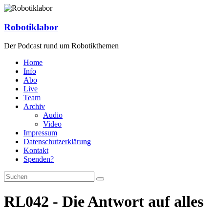
Zum
Inhalt
springen
Robotiklabor
Der Podcast rund um Robotikthemen
Home
Info
Abo
Live
Team
Archiv
Audio
Video
Impressum
Datenschutzerklärung
Kontakt
Spenden?
RL042 - Die Antwort auf alles