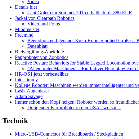
Video
Details hier
Laut Golem im Sommer 2015 erhältlich für 880 EUR
Jackal von Clearpath Robotics
Video und Fotos
Mindmeister
Freemind
Beeindruckend genauer Kuka-Roboter poliert Großes - 
Datenblatt
Bleivergiftung-Anekdote
Papproboter von Zoobotics
Reactive Posture Behaviors for Stable Legged Locomotion over
"Allein unter Maschinen“ - Ein fiktiver Bericht, wie ein
HR-OS1 jetzt vorbestellbar
Intel Jimmy
Kollege Roboter: Maschinen werden immer intelligenter und ve
Lasik Augenlaser
Adam Savage
Immer schön den Kopf neigen: Roboter werden so freundlicher
Düngender Farmroboter in den USA - wo sonst
Technik
Micro-USB-Connector für Breadboards / Steckplatinen