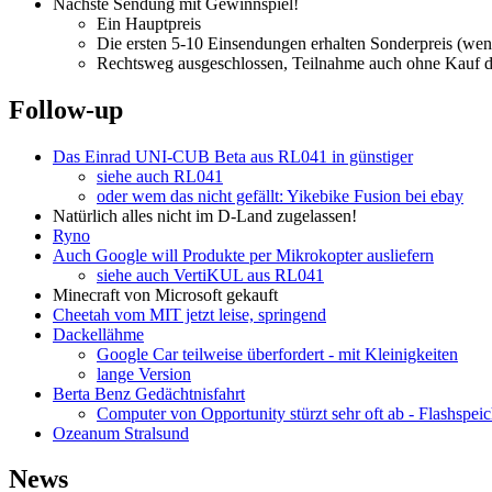
Nächste Sendung mit Gewinnspiel!
Ein Hauptpreis
Die ersten 5-10 Einsendungen erhalten Sonderpreis (wenn
Rechtsweg ausgeschlossen, Teilnahme auch ohne Kauf 
Follow-up
Das Einrad UNI-CUB Beta aus RL041 in günstiger
siehe auch RL041
oder wem das nicht gefällt: Yikebike Fusion bei ebay
Natürlich alles nicht im D-Land zugelassen!
Ryno
Auch Google will Produkte per Mikrokopter ausliefern
siehe auch VertiKUL aus RL041
Minecraft von Microsoft gekauft
Cheetah vom MIT jetzt leise, springend
Dackellähme
Google Car teilweise überfordert - mit Kleinigkeiten
lange Version
Berta Benz Gedächtnisfahrt
Computer von Opportunity stürzt sehr oft ab - Flashspeic
Ozeanum Stralsund
News