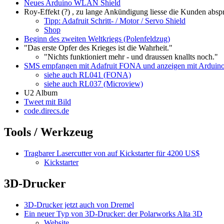
Neues Arduino WLAN Shield
Roy-Effekt (?) , zu lange Ankündigung liesse die Kunden abs
Tipp: Adafruit Schritt- / Motor / Servo Shield
Shop
Beginn des zweiten Weltkriegs (Polenfeldzug)
"Das erste Opfer des Krieges ist die Wahrheit."
"Nichts funktioniert mehr - und draussen knallts noch."
SMS empfangen mit Adafruit FONA und anzeigen mit Arduin
siehe auch RL041 (FONA)
siehe auch RL037 (Microview)
U2 Album
Tweet mit Bild
code.direcs.de
Tools / Werkzeug
Tragbarer Lasercutter von auf Kickstarter für 4200 US$
Kickstarter
3D-Drucker
3D-Drucker jetzt auch von Dremel
Ein neuer Typ von 3D-Drucker: der Polarworks Alta 3D
Website