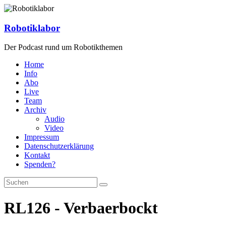
Zum
Inhalt
springen
Robotiklabor
Der Podcast rund um Robotikthemen
Home
Info
Abo
Live
Team
Archiv
Audio
Video
Impressum
Datenschutzerklärung
Kontakt
Spenden?
RL126 - Verbaerbockt