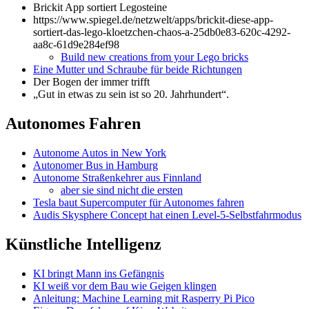
Brickit App sortiert Legosteine
https://www.spiegel.de/netzwelt/apps/brickit-diese-app-
sortiert-das-lego-kloetzchen-chaos-a-25db0e83-620c-4292-
aa8c-61d9e284ef98
Build new creations from your Lego bricks
Eine Mutter und Schraube für beide Richtungen
Der Bogen der immer trifft
„Gut in etwas zu sein ist so 20. Jahrhundert“.
Autonomes Fahren
Autonome Autos in New York
Autonomer Bus in Hamburg
Autonome Straßenkehrer aus Finnland
aber sie sind nicht die ersten
Tesla baut Supercomputer für Autonomes fahren
Audis Skysphere Concept hat einen Level-5-Selbstfahrmodus
Künstliche Intelligenz
KI bringt Mann ins Gefängnis
KI weiß vor dem Bau wie Geigen klingen
Anleitung: Machine Learning mit Rasperry Pi Pico