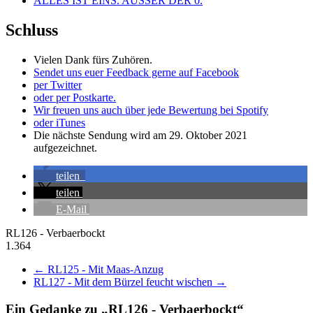
ALLES IST EINS. AUSSER DER 0.
Schluss
Vielen Dank fürs Zuhören.
Sendet uns euer Feedback gerne auf Facebook
per Twitter
oder per Postkarte.
Wir freuen uns auch über jede Bewertung bei Spotify
oder iTunes
Die nächste Sendung wird am 29. Oktober 2021
aufgezeichnet.
teilen
teilen
E-Mail
RL126 - Verbaerbockt
1.364
←
RL125 - Mit Maas-Anzug
RL127 - Mit dem Bürzel feucht wischen
→
Ein Gedanke zu „
RL126 - Verbaerbockt
“