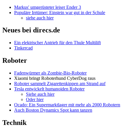
Markus' umgerüsteter leiser Ender 3
Populäre Irrtümer: Einstein war gut in der Schule
siehe auch hier
Neues bei direcs.de
Ein elektrischer Antrieb für den Thule Multilift
Tinkercad
Roboter
Fadenwürmer als Zombie-Bio-Roboter
Xiaomi bringt Roboterhund CyberDog raus
Roboter sammelt Zigarettenkippen am Strand auf
Tesla entwickelt humanoiden Roboter
Siehe auch hier
Oder hier
Ocado: Ein Supermarktlager mit mehr als 2000 Robotern
Auch Boston Dynamics Spot kann tanzen
Technik