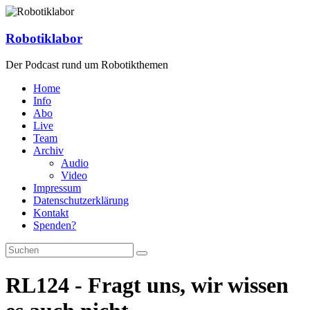
Zum
Inhalt
springen
Robotiklabor
Der Podcast rund um Robotikthemen
Home
Info
Abo
Live
Team
Archiv
Audio
Video
Impressum
Datenschutzerklärung
Kontakt
Spenden?
RL124 - Fragt uns, wir wissen