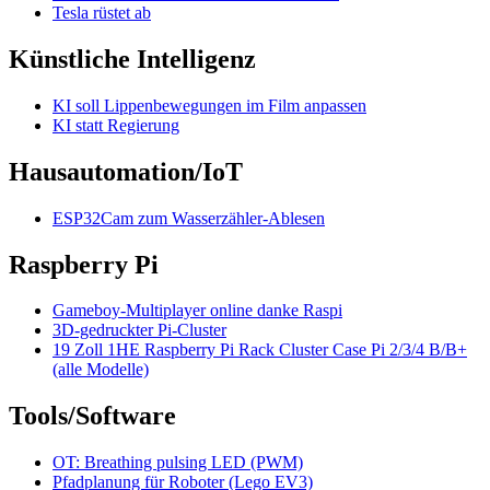
Tesla rüstet ab
Künstliche Intelligenz
KI soll Lippenbewegungen im Film anpassen
KI statt Regierung
Hausautomation/IoT
ESP32Cam zum Wasserzähler-Ablesen
Raspberry Pi
Gameboy-Multiplayer online danke Raspi
3D-gedruckter Pi-Cluster
19 Zoll 1HE Raspberry Pi Rack Cluster Case Pi 2/3/4 B/B+
(alle Modelle)
Tools/Software
OT: Breathing pulsing LED (PWM)
Pfadplanung für Roboter (Lego EV3)