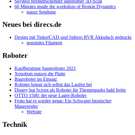
Skydios beeindruckender autonomer 3D-Scan
60 Minutes inside the workshop of Boston Dynamics
ganze Sendung
Neues bei direcs.de
Design mit TinkerCAD und Sphero RVR Akkufach gedruckt
genutztes Filament
Roboter
Kaufberatung Saugroboter 2021
Xenobots putzen die Platte
Bauroboter im Einsatz
Roboter bringt sich selbst das Laufen bei
Disney hat Scroot als Roboter für Themenparks bald fertig
OTTO 1500: der neue Lager-Roboter
Festo hat es wieder getan: Ein Schwarm bionischer
Mauersegler
Website
Technik