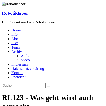
Zum
Inhalt
springen
Robotiklabor
Der Podcast rund um Robotikthemen
Home
Info
Abo
Live
Team
Archiv
Audio
Video
Impressum
Datenschutzerklärung
Kontakt
Spenden?
RL123 - Was geht wird auch